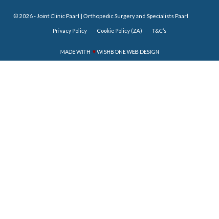
© 2026 -
Joint Clinic Paarl
| Orthopedic Surgery and Specialists Paarl
Privacy Policy
Cookie Policy (ZA)
T&C’s
♥
MADE WITH
WISHBONE WEB DESIGN