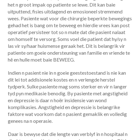
het n groot impak op patiente se lewe. Dit kan baie
uitputtend, fisies uitdagend en emosioneel stremmend
wees. Pasiente wat voor die chirurgie beperkte bewegings
gehad het is bang om te beweeg en hierdie vrees kan post
operatief persisteer tot so n mate dat die pasient nalaat
om homself te versorg. Soms voel die patient dat hy/sy n
las vir sy/haar huismense geraak het. Dit is belangrik vir
patiente om goeie ondersteuning van familie en vriende te
hê en hulle moet baie BEWEEG.
Indien n pasient nie in n goeie geestestoestand is nie kan
dit lei tot addisionele kostes en n verlengde herstel
tydperk. Sulke pasiente mag soms sterker en vir n langer
tyd pyn medikasie benodig. By pasiente met angstigheid
en depressie is daar n hoër insidensie van wond
komplikasies. Angstigheid en depressie is belangrike
faktore wat voorkom dat n pasient gemaklik en volledig
genees na n operasie.
Daar is bewyse dat die lengte van verblyf in n hospitaal n