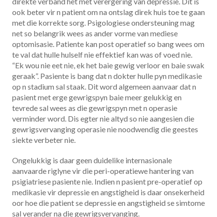
direkte verband het met verergering van depressie. Dit is
ook beter vir n patient om na ontslag direk huis toe te gaan
met die korrekte sorg. Psigologiese ondersteuning mag
net so belangrik wees as ander vorme van mediese
optomisasie. Patiente kan post operatief so bang wees om
te val dat hulle hulself nie effektief kan was of voed nie.
“Ek wou nie eet nie, ek het baie gewig verloor en baie swak
geraak”. Pasiente is bang dat n dokter hulle pyn medikasie
op n stadium sal staak. Dit word algemeen aanvaar dat n
pasient met erge gewrigspyn baie meer gelukkig en
tevrede sal wees as die gewrigspyn met n operasie
verminder word. Dis egter nie altyd so nie aangesien die
gewrigsvervanging operasie nie noodwendig die geestes
siekte verbeter nie.
Ongelukkig is daar geen duidelike internasionale
aanvaarde riglyne vir die peri-operatiewe hantering van
psigiatriese pasiente nie. Indien n pasient pre-operatief op
medikasie vir depressie en angstigheid is daar onsekerheid
oor hoe die patient se depressie en angstigheid se simtome
sal verander na die gewrigsvervanging.