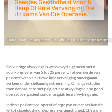
Geestes Gesondheid Voor N
Heup Of Knie Vervanging Die
Uitkoms Van Die Operasie.
Home
-
Blog
-
Uncategorized
-
Hoe affekteer n pasient se geestes geson
Sielkundige afwykings is wereldwyd algemeen met n
voorkoms syfer van 5 tot 25 persent. Tot een derde van
pasiente wat n elektiewe knie vervanging ondergaaan
verkeer onder sielkundige stremming. Onlangse studies
toon dat pasiente met psigiatriese afwykings nie so goed
doen soos n pasient sonder psigiatriese afwykings nie.
Indien n pasient pre-operatief erge pyn ervaar het kan dit
lei tot slapeloosheid, depressie en angstigheid. Chirurgie